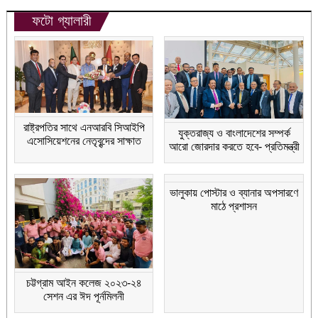
ফটো গ্যালারী
রাষ্ট্রপতির সাথে এনআরবি সিআইপি
যুক্তরাজ্য ও বাংলাদেশের সম্পর্ক
এসোসিয়েশনের নেতৃবৃন্দের সাক্ষাত
আরো জোরদার করতে হবে- প্রতিমন্ত্রী
ভালুকায় পোস্টার ও ব্যানার অপসারণে
মাঠে প্রশাসন
চট্টগ্রাম আইন কলেজ ২০২৩-২৪
সেশন এর ঈদ পূর্নমিলনী