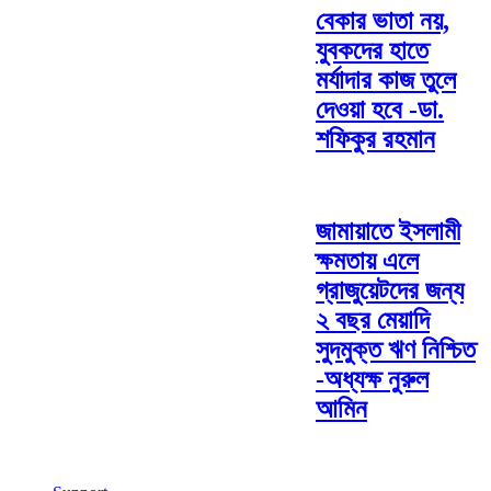
বেকার ভাতা নয়,
যুবকদের হাতে
মর্যাদার কাজ তুলে
দেওয়া হবে -ডা.
শফিকুর রহমান
জামায়াতে ইসলামী
ক্ষমতায় এলে
গ্রাজুয়েটদের জন্য
২ বছর মেয়াদি
সুদমুক্ত ঋণ নিশ্চিত
-অধ্যক্ষ নুরুল
আমিন