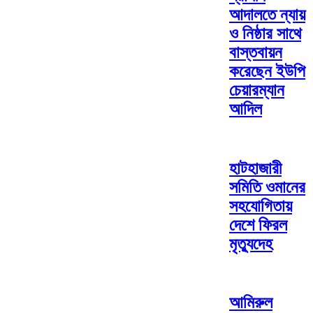
আদালতে ন্যায়
ও নিষ্ঠার সাথে
বাস্তবায়ন
করেছেন ইউপি
চেয়ারম্যান
আদিল
হাটহাজারী
সমিতি ওমানের
সহযোগিতায়
দেশে ফিরল
মৃত্যুদেহ
আমিরুল