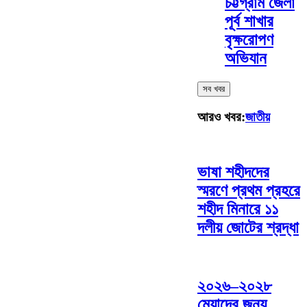
চট্টগ্রাম জেলা
পূর্ব শাখার
বৃক্ষরোপণ
অভিযান
সব খবর
আরও খবর:
জাতীয়
ভাষা শহীদদের
স্মরণে প্রথম প্রহরে
শহীদ মিনারে ১১
দলীয় জোটের শ্রদ্ধা
২০২৬–২০২৮
মেয়াদের জন্য