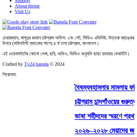
Support
About theme
Visit Us
চেয়ারম্যান, মাসুদুর রহমান চট্টগ্রাম অফিস: ২নং গেট, সিডিএ এভিনিউ, উত্তরা ব্যাঙ্কের
উপরে (সাউথইস্ট ব্যাংকের পাশে) ৪ র্থ তলা চট্টগ্রাম, বাংলাদেশ।
এই ওয়েবসাইটের কোনো লেখা, ছবি, অডিও, ভিডিও অনুমতি ছাড়া ব্যবহার বেআইনি।
Crafted by
Tv24 bangla
© 2024
শিরোনাম:
বৈষম্যবহামলার মামলায় ফটিক
চট্টগ্রাম চান্দগাঁওয়ের গুরুত্
ভাষা শহীদদের স্মরণে প্রথম 
২০২৬–২০২৮ মেয়াদের জন্য জা