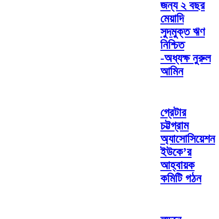
জন্য ২ বছর
মেয়াদি
সুদমুক্ত ঋণ
নিশ্চিত
-অধ্যক্ষ নুরুল
আমিন
গ্রেটার
চট্টগ্রাম
অ্যাসোসিয়েশন
ইউকে’র
আহ্বায়ক
কমিটি গঠন