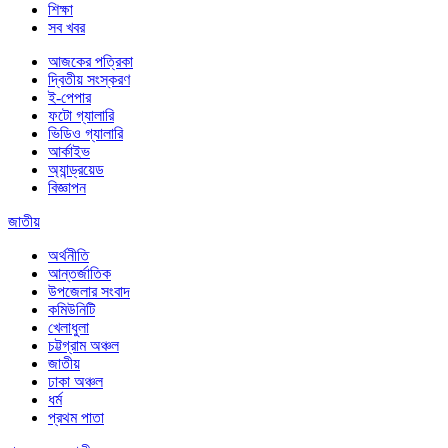
শিক্ষা
সব খবর
আজকের পত্রিকা
দ্বিতীয় সংস্করণ
ই-পেপার
ফটো গ্যালারি
ভিডিও গ্যালারি
আর্কাইভ
অ্যান্ড্রয়েড
বিজ্ঞাপন
জাতীয়
অর্থনীতি
আন্তর্জাতিক
উপজেলার সংবাদ
কমিউনিটি
খেলাধুলা
চট্টগ্রাম অঞ্চল
জাতীয়
ঢাকা অঞ্চল
ধর্ম
প্রথম পাতা