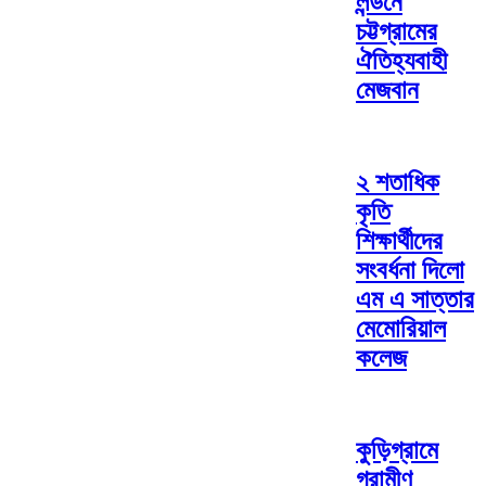
লন্ডনে
চট্টগ্রামের
ঐতিহ্যবাহী
মেজবান
২ শতাধিক
কৃতি
শিক্ষার্থীদের
সংবর্ধনা দিলো
এম এ সাত্তার
মেমোরিয়াল
কলেজ
কুড়িগ্রামে
গ্রামীণ