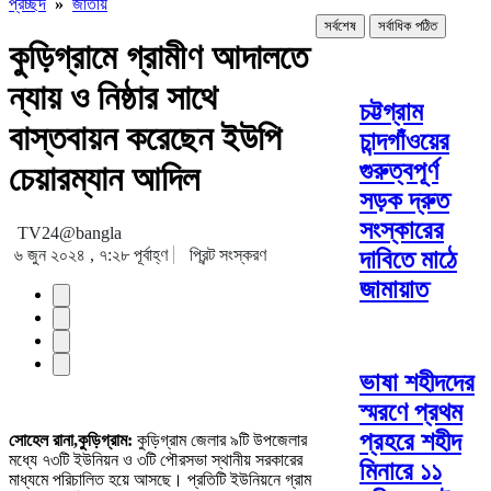
প্রচ্ছদ
»
জাতীয়
সর্বশেষ
সর্বাধিক পঠিত
কুড়িগ্রামে গ্রামীণ আদালতে
ন্যায় ও নিষ্ঠার সাথে
চট্টগ্রাম
বাস্তবায়ন করেছেন ইউপি
চান্দগাঁওয়ের
গুরুত্বপূর্ণ
চেয়ারম্যান আদিল
সড়ক দ্রুত
সংস্কারের
TV24@bangla
৬ জুন ২০২৪ , ৭:২৮ পূর্বাহ্ণ
প্রিন্ট সংস্করণ
দাবিতে মাঠে
জামায়াত
ভাষা শহীদদের
স্মরণে প্রথম
প্রহরে শহীদ
সোহেল রানা,কুড়িগ্রাম:
কুড়িগ্রাম জেলার ৯টি উপজেলার
মধ্যে ৭৩টি ইউনিয়ন ও ৩টি পৌরসভা স্থানীয় সরকারের
মিনারে ১১
মাধ্যমে পরিচালিত হয়ে আসছে। প্রতিটি ইউনিয়নে গ্রাম