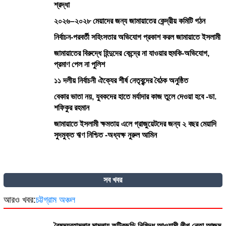
শ্রদ্ধা
২০২৬–২০২৮ মেয়াদের জন্য জামায়াতের কেন্দ্রীয় কমিটি গঠন
নির্বাচন-পরবর্তী সহিংসতার অভিযোগ প্রকাশ করল জামায়াতে ইসলামী
জামায়াতের বিরুদ্ধে হিন্দুদের কেন্দ্রে না যাওয়ার হুমকি-অভিযোগ,
প্রমাণ পেল না পুলিশ
১১ দলীয় নির্বাচনী ঐক্যের শীর্ষ নেতৃবৃন্দের বৈঠক অনুষ্ঠিত
বেকার ভাতা নয়, যুবকদের হাতে মর্যাদার কাজ তুলে দেওয়া হবে -ডা.
শফিকুর রহমান
জামায়াতে ইসলামী ক্ষমতায় এলে গ্রাজুয়েটদের জন্য ২ বছর মেয়াদি
সুদমুক্ত ঋণ নিশ্চিত -অধ্যক্ষ নুরুল আমিন
সব খবর
আরও খবর:
চট্টগ্রাম অঞ্চল
বৈষম্যবহামলার মামলায় ফটিকছড়ি নিষিদ্ধ আওয়ামী লীগ নেতা আজম