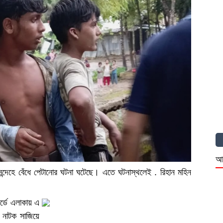
আ
সন্দেহে বেঁধে পেটানোর ঘটনা ঘটেছে। এতে ঘটনাস্থলেই . রিহান মহিন
্ডে এলাকায় এ
র নাটক সাজিয়ে