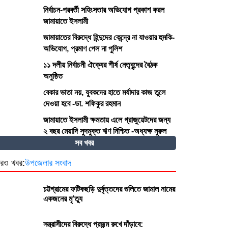
নির্বাচন-পরবর্তী সহিংসতার অভিযোগ প্রকাশ করল
জামায়াতে ইসলামী
জামায়াতের বিরুদ্ধে হিন্দুদের কেন্দ্রে না যাওয়ার হুমকি-
অভিযোগ, প্রমাণ পেল না পুলিশ
১১ দলীয় নির্বাচনী ঐক্যের শীর্ষ নেতৃবৃন্দের বৈঠক
অনুষ্ঠিত
বেকার ভাতা নয়, যুবকদের হাতে মর্যাদার কাজ তুলে
দেওয়া হবে -ডা. শফিকুর রহমান
জামায়াতে ইসলামী ক্ষমতায় এলে গ্রাজুয়েটদের জন্য
২ বছর মেয়াদি সুদমুক্ত ঋণ নিশ্চিত -অধ্যক্ষ নুরুল
আমিন
সব খবর
রও খবর:
উপজেলার সংবাদ
চট্টগ্রামের ফটিকছড়ি দুর্বৃত্তদের গুলিতে জামাল নামের
একজনের মৃ’ত্যু
সন্ত্রাসীদের বিরুদ্ধে প্রজন্ম রুখে দাঁড়াবে: