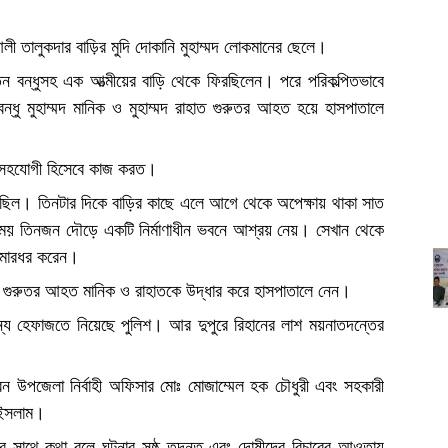
ী তালুকদার বাড়ির মুদি দোকানি মুহাম্মদ লোকমানের ছেলে।
 তিন বন্ধুসহ এক আত্মীয়ের বাড়ি থেকে ফিরছিলেন। পরে পরিকল্পিতভাবে
্ধু মুহাম্মদ মানিক ও মুহাম্মদ রাহাত গুরুতর আহত হয়ে হাসপাতালে
ানে সহযোগী হিসেবে কাজ করত।
ফিরছিল। তিনটার দিকে বাড়ির কাছে এলে আগে থেকে অপেক্ষায় থাকা সাত
য় তিনজন দৌড়ে একটি নির্মাণাধীন ভবনে আশ্রয় নেয়। সেখান থেকে
 মারধর করেন।
ন্দা গুরুতর আহত মানিক ও রাহাতকে উদ্ধার করে হাসপাতালে নেন।
ন্য হেফাজতে নিয়েছে পুলিশ। আর দুপুরে রিহানের লাশ ময়নাতদন্তের
।
রেন উপজেলা নির্বাহী অফিসার মোঃ মোজাম্মেল হক চৌধুরী এবং সহকারী
 ইসলাম।
াথে কথা বলে ঘটনার সুষ্ঠু তদন্ত এবং দোষীদের বিচারের আওতায়