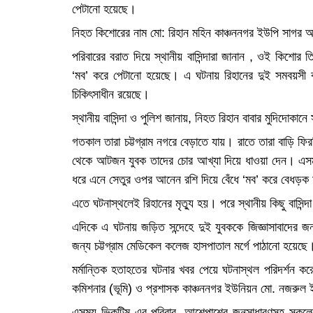
পেটানো হয়েছে।
নিহত কিশোরের নাম মো: রিহান মহিন কাঞ্চননগর ইউপি সাগর আল
পরিবারের বরাত দিয়ে স্থানীয় বাসিন্দারা জানান , ওই কিশোর
‘মব’ করে পেটানো হয়েছে। এ ঘটনায় রিহানের দুই সমবয়সী বন
চিকিৎসাধীন রয়েছে।
স্থানীয় বাসিন্দা ও পুলিশ জানায়, নিহত রিহান বাবার মুদিদোক
গতকাল তারা চট্টগ্রাম নগরে বেড়াতে যায়। রাতে তারা বাড়ি 
থেকে আটজন যুবক তাদের চোর আখ্যা দিয়ে ধাওয়া দেন। এসম
ধরে এনে সেতুর ওপর আনেন রশি দিয়ে বেঁধে ‘মব’ করে বেধড়ক
এতে ঘটনাস্থলেই রিহানের মৃত্যু হয়। পরে স্থানীয় কিছু বাসি
এদিকে এ ঘটনায় জড়িত সন্দেহে দুই যুবককে জিজ্ঞাসাবাদের জ
জন্য চট্টগ্রাম মেডিকেল কলেজ হাসপাতাল মর্গে পাঠানো হয়েছে
মর্মান্তিক হতাহতের ঘটনার খবর পেয়ে ঘটনাস্থল পরিদর্শন ক
কমিশনার (ভূমি) ও প্রশাসক কাঞ্চননগর ইউনিয়ন মো. নজরুল
এসময় ভিকটিম এর পরিবার, আশেপাশের জনসাধারণসহ সকলের স