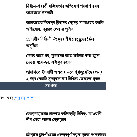
নির্বাচন-পরবর্তী সহিংসতার অভিযোগ প্রকাশ করল
জামায়াতে ইসলামী
জামায়াতের বিরুদ্ধে হিন্দুদের কেন্দ্রে না যাওয়ার হুমকি-
অভিযোগ, প্রমাণ পেল না পুলিশ
১১ দলীয় নির্বাচনী ঐক্যের শীর্ষ নেতৃবৃন্দের বৈঠক
অনুষ্ঠিত
বেকার ভাতা নয়, যুবকদের হাতে মর্যাদার কাজ তুলে
দেওয়া হবে -ডা. শফিকুর রহমান
জামায়াতে ইসলামী ক্ষমতায় এলে গ্রাজুয়েটদের জন্য
২ বছর মেয়াদি সুদমুক্ত ঋণ নিশ্চিত -অধ্যক্ষ নুরুল
আমিন
সব খবর
রও খবর:
প্রথম পাতা
বৈষম্যবহামলার মামলায় ফটিকছড়ি নিষিদ্ধ আওয়ামী
লীগ নেতা আজম গ্রেপ্তার
চট্টগ্রাম চান্দগাঁওয়ের গুরুত্বপূর্ণ সড়ক দ্রুত সংস্কারের