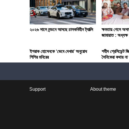
২০২৬ সালে লন্ডনে আসছে চালকবিহীন ট্যাক্সি
ক্ষমতায় গেলে অসাম্
জামায়াত : অধ্যক্ষ
ইশরাক হোসেনকে ‘ভেবে দেখার’ অনুরোধ
শহীদ প্রেসিডেন্ট 
শিশির মনিরের
সৈনিকেরা কথায় না 
Support
About theme