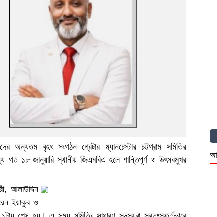
সীদের অন্যতম বৃহৎ সংগঠন গ্রেটার ম্যানচেস্টার চট্টগ্রাম সমিতির
আ
্য গত ১৮ জানুয়ারি স্থানীয় জিএমবিএ হলে শান্তিপূর্ণ ও উৎসবমুখর
রী, আলাউদ্দিন
রেন ইয়াকুব ও
১টায় শেষ হয়। এ সময় সমিতির সাধারণ সদস্যরা স্বতঃস্ফূর্তভাবে