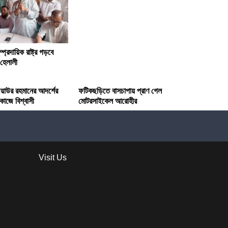
প্রদায়িক রাষ্ট্র গড়বে
 হেলালী
জিয়াউর রহমানের আদর্শের
ফটিকছড়িতে বাসচাপায় প্রাণ গেল
কাজে বিশ্বাসী
মোটরসাইকেল আরোহীর
Visit Us