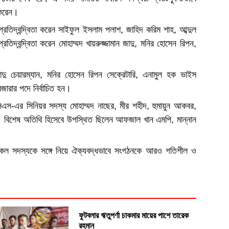
 করেন।
প্রতিদ্বন্দ্বিতা করেন সাইফুল ইসলাম পলাশ, জাহিদ করিম শাহ, আব্দুল
তিদ্বন্দ্বিতা করেন মোহাম্মদ খায়রুজ্জামান জাদু, মনির হোসেন রিপন,
জাদু চেয়ারম্যান, মনির হোসেন রিপন সেক্রেটারি, এনামুল হক ভাইস
রেজারার পদে নির্বাচিত হন।
মসিএস-এর সিনিয়র সদস্য মোহাম্মদ নাছের, মীর শহীদ, হুমায়ুন আকবর,
। বিশেষ অতিথি হিসেবে উপস্থিত ছিলেন আফজাল খান এমপি, মান্নান
ির সকল সদস্যকে সঙ্গে নিয়ে ঐক্যবদ্ধভাবে সংগঠনকে আরও গতিশীল ও
ফুটবলার ঋতুপর্ণা চাকমার মায়ের পাশে তারেক
রহমান