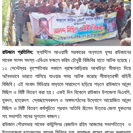
রাউজান প্রতিনিধ:
ফ‍্যাস্টিস আওয়ামী সরকারের অন‍্যতম ধূসর রাউজানের
সাবেক সংসদ সদস্য এবিএম ফজলে করিম চৌধুরী বিজিবির হাতে আটক হয়েছে।
১২ সেপ্টেম্বর বৃহস্পতিবার সকালে ব্রাহ্মণবাড়িয়ার আখাউড়া সীমান্ত দিয়ে
অবৈধভাবে ভারতে পালিয়ে যাওয়ার সময় আটক করেছে সীমান্তরক্ষী বাহিনী
বিজিবি। এই সংবাদ মিডিয়ার মাধ‍্যমে সারাদেশে ছড়িয়ে পড়লে রাউজানে আনন্দ
মিছিল ও মিষ্টি বিতরণ করা হয়। একই দিন বিকেলে রাউজান উপজেলা বিএনপি,
যুবদল, ছাত্রদল স্বেচ্ছাসেবকদল ও অঙ্গসংগঠনের উদ‍্যোগে আয়োজিত আনন্দ
মিছিল ও মিষ্টি বিতরণ কর্মসূচিতে প্রধান অতিথি ছিলেন উত্তর জেলা যুবদলের
সহ সভাপতি সাবের সুলতান কাজল।
রাউজান পৌরসভার সাবেক কাউন্সিলর রেজাউল রহিম আজমের সভাপতিত্বে ও
উত্তরজেলা ছাত্রদলের সাবেক সিনিয়র যুগ্ম সম্পাদক রাসেল খানের সঞ্চালনায়