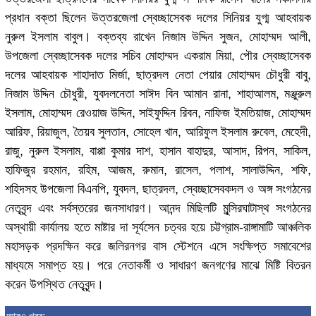
প্রধান বক্তা ছিলেন উত্তরজেলা স্বেচ্ছাসেবক দলের সিনিয়র যুগ্ম আহবায়ক
নুরুল ইসলাম বাবুল। বক্তব্য রাখেন নিজাম উদ্দিন সুজন, মোহাম্মদ আলী,
উপজেলা স্বেচ্ছাসেবক দলের সচিব মোহাম্মদ একরাম মিয়া, পৌর স্বেচ্ছাসেবক
দলের আহবায়ক শাহাদাত মির্জা, ছাত্রদল নেতা পেয়ার মোহাম্মদ চৌধুরী বাবু,
নিজাম উদ্দিন চৌধুরী, যুবদলনেতা সাঈদ বিন আমান রানা, শাহাআলম, মঞ্জুরুল
ইসলাম, মোহাম্মদ রেওয়াজ উদ্দিন, সাইফুদ্দিন রিবন, নাফিজ ইমতিয়াজ, মোহাম্মদ
আরিফ, রিয়াজুল, তৈয়ব সুলতান, সোহেল খান, আরিফুল ইসলাম রুবেল, মেহেদী,
রাজু, নুরুল ইসলাম, বাপ্পা কুমার দাশ, হাসান বাহাদুর, আসাদ, রিপন, সাকিল,
হাফিজুর রহমান, রহিম, আজম, রুমান, রাসেল, পলাশ, সালাউদ্দিন, শফি,
শহিদসহ উপজেলা বিএনপি, যুবদল, ছাত্রদল, স্বেচ্ছাসেবকদল ও অঙ্গ সংগঠনের
নেতৃবৃন্দ এবং সর্বস্তরের জনসাধারণ। আনন্দ মিছিলটি মুন্সিরঘাটাস্থ সংগঠনের
অস্থায়ী কার্যালয় হতে মাষ্টার দা সূর্যসেন চত্বর হয়ে চট্টগ্রাম-রাঙ্গামাটি আঞ্চলিক
মহাসড়ক প্রদক্ষিন করে জলিরনগর বাস স্টেশনে এসে সংক্ষিপ্ত সমাবেশের
মাধ্যমে সমাপ্ত হয়। পরে নেতাকর্মী ও সাধারণ জনগণের মাঝে মিষ্টি বিতরন
করেন উপস্থিত নেতৃবৃন্দ।
আরও খবর: