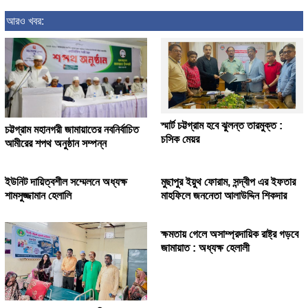
আরও খবর:
স্মার্ট চট্টগ্রাম হবে ঝুলন্ত তারমুক্ত :
চট্টগ্রাম মহানগরী জামায়াতের নবনির্বাচিত
চসিক মেয়র
আমীরের শপথ অনুষ্ঠান সম্পন্ন
ইউনিট দায়িত্বশীল সম্মেলনে অধ্যক্ষ
মুছাপুর ইয়ুথ ফোরাম, সন্দ্বীপ এর ইফতার
শামসুজ্জামান হেলালি
মাহফিলে জননেতা আলাউদ্দিন শিকদার
ক্ষমতায় গেলে অসাম্প্রদায়িক রাষ্ট্র গড়বে
জামায়াত : অধ্যক্ষ হেলালী