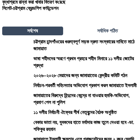
বৃদ্ধাশ্রমে রান্না করা খাবার বিতরণ ক‌রে‌ছে
সিলেট-চট্টগ্রাম ফ্রেন্ডশিপ ফাউন্ডেশন
সর্বশেষ
সর্বাধিক পঠিত
চট্টগ্রাম চান্দগাঁওয়ের গুরুত্বপূর্ণ সড়ক দ্রুত সংস্কারের দাবিতে মাঠে
জামায়াত
ভাষা শহীদদের স্মরণে প্রথম প্রহরে শহীদ মিনারে ১১ দলীয় জোটের
শ্রদ্ধা
২০২৬–২০২৮ মেয়াদের জন্য জামায়াতের কেন্দ্রীয় কমিটি গঠন
নির্বাচন-পরবর্তী সহিংসতার অভিযোগ প্রকাশ করল জামায়াতে ইসলামী
জামায়াতের বিরুদ্ধে হিন্দুদের কেন্দ্রে না যাওয়ার হুমকি-অভিযোগ,
প্রমাণ পেল না পুলিশ
১১ দলীয় নির্বাচনী ঐক্যের শীর্ষ নেতৃবৃন্দের বৈঠক অনুষ্ঠিত
বেকার ভাতা নয়, যুবকদের হাতে মর্যাদার কাজ তুলে দেওয়া হবে -ডা.
শফিকুর রহমান
জামায়াতে ইসলামী ক্ষমতায় এলে গ্রাজুয়েটদের জন্য ২ বছর মেয়াদি