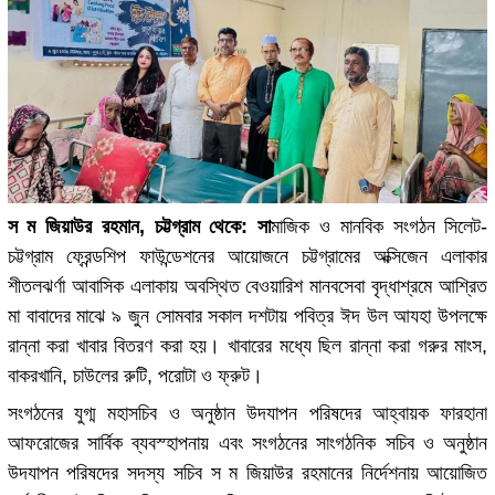
স ম জিয়াউর রহমান, চট্টগ্রাম থেকে: সা
মাজিক ও মানবিক সংগঠন সিলেট-
চট্টগ্রাম ফ্রেন্ডশিপ ফাউন্ডেশনের আয়োজনে চট্টগ্রামের অক্সিজেন এলাকার
শীতলঝর্ণা আবাসিক এলাকায় অবস্থিত বেওয়ারিশ মানবসেবা বৃদ্ধাশ্রমে আশ্রিত
মা বাবাদের মাঝে ৯ জুন সোমবার সকাল দশটায় পবিত্র ঈদ উল আযহা উপলক্ষে
রান্না করা খাবার বিতরণ করা হয়। খাবারের মধ্যে ছিল রান্না করা গরুর মাংস,
বাকরখানি, চাউলের রুটি, পরোটা ও ফ্রুট।
সংগঠনের যুগ্ম মহাসচিব ও অনুষ্ঠান উদযাপন পরিষদের আহ্বায়ক ফারহানা
আফরোজের সার্বিক ব্যবস্হাপনায় এবং সংগঠনের সাংগঠনিক সচিব ও অনুষ্ঠান
উদযাপন পরিষদের সদস্য সচিব স ম জিয়াউর রহমানের নির্দেশনায় আয়োজিত