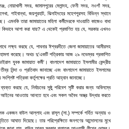
্জ, নোয়াখালী সদর, জামালপুরের মেলান্দহ, ফেনী সদর, নওগাঁ সদর,
ড়লেখা, গাইবান্ধা, জয়পুরহাট, ঝিনাইদহের মহেশপুরসহ বিভিন্ন স্থানে
য়েছে। এমনকি তারা জামায়াতের মহিলা কর্মীদেরকে দাওয়াতি কাজেও বাধা
র্বাচন কিভাবে আশা করা যায়? এ থেকেই প্রমাণিত হয় যে, সরকার এখনও
ের সাথে লক্ষ্য করছে যে, পাবনার ঈশ্বরদীতে জেলা জামায়াতের আমীরসহ
নিয়ে হামলা করেছে। অথচ দু’একটি পত্রিকায় আজ ২৯ নভেম্বর প্রকাশিত
াইরাল যুবক জামায়াত কর্মী’। বাংলাদেশ জামায়াতে ইসলামীর কেন্দ্রীয়
তীব্র নিন্দা ও প্রতিবাদ জানাচ্ছে এবং বাংলাদেশ জামায়াতে ইসলামের
সংশ্লিষ্ট পত্রিকা কর্তৃপক্ষের প্রতি আহ্বান জানাচ্ছে।
যক্ত করছে যে, নির্বাচনের সুষ্ঠু পরিবেশ সৃষ্টি করার জন্য অবিলম্বে
ার করে আইনের আওতায় আনতে হবে এবং সকল অবৈধ অস্ত্র উদ্ধার করতে
ামক একজন বাউল আল্লাহ এবং রাসূল (সা.) সম্পর্কে গর্হিত অন্যায় ও
ূতিতে আঘাত দিয়েছে। তার পরিপ্রেক্ষিতে জনগণের আন্দোলনের মুখে
র থেকে জানা যায়, বাউল আবুল সরকার পলাতক আওয়ামী লীগের দোসর।