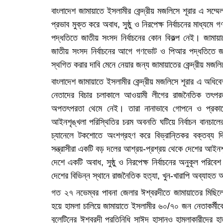
বাংলাদেশ জামায়াতে ইসলামীর কেন্দ্রীয় মজলিসে শূরার এ সম্মেলন
প্রভাব মুক্ত করে অবাধ, সুষ্ঠু ও নিরপেক্ষ নির্বাচনের মাধ্যমে
পদ্ধতিতে জাতীয় সংসদ নির্বাচনের কোন বিকল্প নেই। জামা
জাতীয় সংসদ নির্বাচনের আগে গণভোট ও পিআর পদ্ধতিতে জা
স্থগিত করার দাবি মেনে নেয়ার জন্য জামায়াতের কেন্দ্রীয় মজল
বাংলাদেশ জামায়াতে ইসলামীর কেন্দ্রীয় মজলিসে শূরার এ অধি
নেতাদের বিচার চলাকালে আওয়ামী লীগের রাজনৈতিক তৎপ
অপতৎপরতা থেমে নেই। তারা নানাভাবে গোপনে ও প্রকাশ্য
আইনশৃঙ্খলা পরিস্থিতির চরম অবনতি ঘটিয়ে নির্বাচন বানচালের
চ্যানেলে টকশোতে অংশগ্রহণ করে বিভ্রান্তিকর বক্তব্
সন্ত্রাসীরা একটি বড় দলের আশ্রয়-প্রশ্রয় থেকে দেশের আইনশ
দেশে একটি অবাধ, সুষ্ঠু ও নিরপেক্ষ নির্বাচনের অনুকূল পরিবে
দেশের বিভিন্ন স্থানে রাজনৈতিক হত্যা, খুন-খারাপি অব্যাহ
গত ২৭ নভেম্বর পাবনা জেলার ঈশ্বরদীতে জামায়াতের মিছিলে বিএ
হয়ে হামলা চালিয়ে জামায়াতে ইসলামীর ৬০/৭০ জন নেতাকর্ম
বুলেটিনের ঈশ্বরদী প্রতিনিধি সাঈদ হাসানও হামলাকারীদের হ