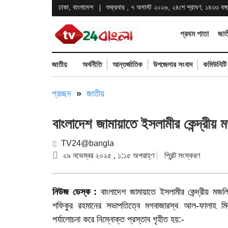
ঢাকা, বাংলাদেশ
শুক্রবার , ৭ অগাস্ট ২০২৬, ২৪শে শ্রাবণ, ১৪৩৩ বঙ্গাব
প্রথম পাতা
জাত
জাতীয়
অর্থনীতি
আন্তর্জাতিক
উপজেলার সংবাদ
কমিউনিটি
প্রচ্ছদ
»
জাতীয়
বাংলাদেশ জামায়াতে ইসলামীর কেন্দ্রীয় ম
TV24@bangla
২৯ নভেম্বর ২০২৫ , ১:১৫ অপরাহ্ণ
প্রিন্ট সংস্করণ
নিউজ ডেস্ক :
বাংলাদেশ জামায়াতে ইসলামীর কেন্দ্রীয় ম
শফিকুর রহমানের সভাপতিত্বে মগবাজারস্থ আল-ফালাহ মিলন
পর্যালোচনা করে নিম্নোক্ত প্রস্তাব গৃহীত হয়:-