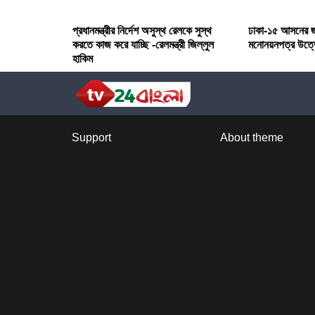
প্রধানমন্ত্রীর নির্দেশ অসুস্থ রেলকে সুস্থ
ঢাকা-১৫ আসনের জ
করতে কাজ করে যাচ্ছি -রেলমন্ত্রী জিল্লুল
মনোনয়নপত্র উত্
হাকিম
Support
About theme