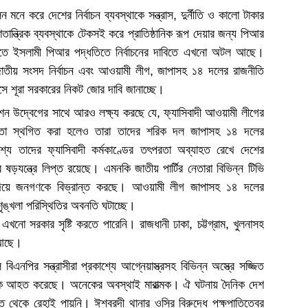
 মনে করে দেশের নির্বাচন ব্যবস্থাকে সন্ত্রাস, দুর্নীতি ও কালো টাকার
 গণতান্ত্রিক ব্যবস্থাকে টেকসই করে প্রাতিষ্ঠানিক রূপ দেয়ার জন্য পিআর
য়াতে ইসলামী পিআর পদ্ধতিতে নির্বাচনের দাবিতে এখনো অটল আছে।
তীয় সংসদ নির্বাচন এবং আওয়ামী লীগ, জাপাসহ ১৪ দলের রাজনীতি
িসে শূরা সরকারের নিকট জোর দাবি জানাচ্ছে।
বেশন উদ্বেগের সাথে আরও লক্ষ্য করছে যে, ফ্যাসিবাদী আওয়ামী লীগের
রতা স্থগিত করা হলেও তারা তাদের শরিক দল জাপাসহ ১৪ দলের
ে তাদের ফ্যাসিবাদী কর্মকাণ্ডের তৎপরতা অব্যাহত রেখে দেশের
 ষড়যন্ত্রে লিপ্ত রয়েছে। এমনকি জাতীয় পার্টির নেতারা বিভিন্ন টিভি
য দিয়ে জনগণকে বিভ্রান্ত করছে। আওয়ামী লীগ জাপাসহ ১৪ দলের
ৃঙ্খলা পরিস্থিতির অবনতি ঘটাচ্ছে।
শ এখনো সরকার সৃষ্টি করতে পারেনি। রাজধানী ঢাকা, চট্টগ্রাম, খুলনাসহ
ত আছে।
নপির সন্ত্রাসীরা প্রকাশ্যে আগ্নেয়াস্ত্রসহ বিভিন্ন অস্ত্রে সজ্জিত
ীকে আহত করেছে। অনেকের অবস্থাই মারাত্মক। ঐ ঘটনায় দৈনিক দেশ
াত থেকে রেহাই পায়নি। ঈশ্বরদী থানার ওসির বিরুদ্ধে পক্ষপাতিত্বের