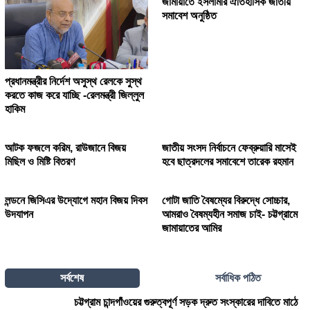
জামায়াতে ইসলামীর ঐতিহাসিক জাতীয়
সমাবেশ অনুষ্ঠিত
প্রধানমন্ত্রীর নির্দেশ অসুস্থ রেলকে সুস্থ
করতে কাজ করে যাচ্ছি -রেলমন্ত্রী জিল্লুল
হাকিম
আটক ফজলে করিম, রাউজানে বিজয়
জাতীয় সংসদ নির্বাচনে ফেব্রুয়ারি মাসেই
মিছিল ও মিষ্টি বিতরণ
হবে ছাত্রদলের সমাবেশে তারেক রহমান
লন্ডনে জিসিএর উদ্যোগে মহান বিজয় দিবস
গোটা জাতি বৈষম্যের বিরুদ্ধে সোচ্চার,
উদযাপন
আমরাও বৈষম্যহীন সমাজ চাই- চট্টগ্রামে
জামায়াতের আমির
সর্বশেষ
সর্বাধিক পঠিত
চট্টগ্রাম চান্দগাঁওয়ের গুরুত্বপূর্ণ সড়ক দ্রুত সংস্কারের দাবিতে মাঠে